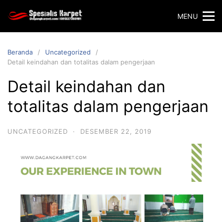
Langsung
MENU
ke
konten
Beranda
Uncategorized
Detail keindahan dan totalitas dalam pengerjaan
Detail keindahan dan
totalitas dalam pengerjaan
UNCATEGORIZED
·
DESEMBER 22, 2019