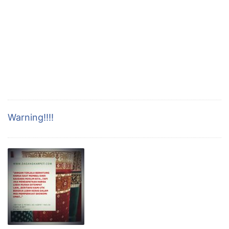
Bumi Satria Kencana Blok B.08 Jl.KH Noer Alie
Kalimalang Bekasi. Jawa Barat JAWA TENGAH Tegal:
Jl. Pala Barat I No. 1011 Mejasem Tegal Jawa Tengah
Jl. Moh Yamin Trayeman Slawi KALIMANTAN SELATAN
Banjarmasin: Jl samudera 1 no 61c beruntung jaya
kelurahan pemurus dalam kecamatan banjarmasin
selatan JAWA …
Warning!!!!