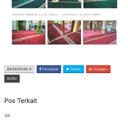
BAGIKAN INI
Facebook
Twitter
Google+
Buffer
Pos Terkait
ok
Alamat Perwakilan kami : JABODETABEK Bekasi : Ruko