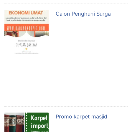
Calon Penghuni Surga
Suatu ketika para sahabat
duduk bersama Nabi di depan
sebuah masjid. Sedang asyik
bercengkrama sambil
bercakap-cakap, Nabi tiba-tiba
berkata, *Yang akan lewat ini nanti adalah calon
penghuni surga* Para sahabat penasaran siapa
gerangan calon penghuni surga itu? Tak lama
kemudian seorang lelaki yang berpakaian sederhana
lewat di depan Nabi dan para sahabat sambil
menenteng terompahnya. …
Promo karpet masjid