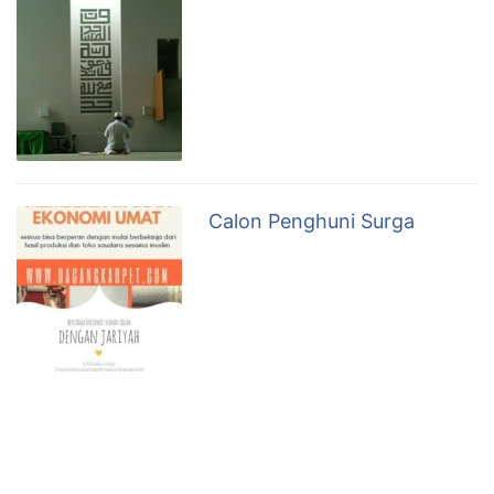
Calon Penghuni Surga
Suatu ketika para sahabat
duduk bersama Nabi di depan
sebuah masjid. Sedang asyik
bercengkrama sambil
bercakap-cakap, Nabi tiba-tiba
berkata, *Yang akan lewat ini nanti adalah calon
penghuni surga* Para sahabat penasaran siapa
gerangan calon penghuni surga itu? Tak lama
kemudian seorang lelaki yang berpakaian sederhana