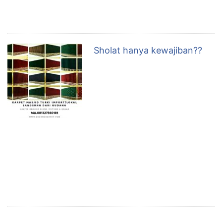
lewat di depan Nabi dan para sahabat sambil
menenteng terompahnya. …
Sholat hanya kewajiban??
“NASEHAT GUS DUR TENTANG
SHOLAT” Bila engkau anggap
sholat itu hanya penggugur
kewajiban, maka kau akan
terburu-buru mengerjakannya.
Bila kau anggap sholat hanya sebuah kewajiban, maka
kau tak akan menikmati hadirnya Allah saat kau
mengerjakannya. Anggaplah sholat itu pertemuan yang
kau nanti dengan Tuhanmu. Anggaplah sholat itu
sebagai cara terbaik kau bercerita dengan Allah SWT.
…