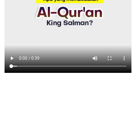
Harga ukuran A5 Rp. 120.000 A4 Rp. 175.000
Ini adalah Al Qur’an Keren Masa kini: Apa itu
Qur’an
King Salman
?
Quran King Salman
merupakan
Al
Quran
dengan metode lengkap cara baca (tajwid) dan
hafalan yang juga dilengkapi fitur Custom Nama sesuai
permintaan pemesan.
😍 Keren banget untuk : 😍✅ CSR Perusahaan✅ Wakaf
para Donatur / Dermawan✅ Hadiah untuk keluarga