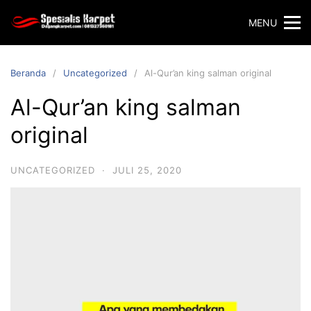
Langsung
MENU
ke
konten
Beranda
Uncategorized
Al-Qur’an king salman original
Al-Qur’an king salman
original
UNCATEGORIZED
·
JULI 25, 2020