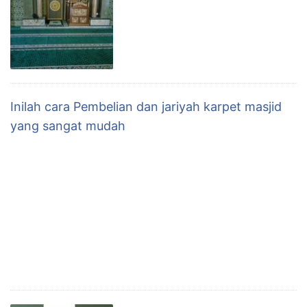
Inilah cara Pembelian dan jariyah karpet masjid
yang sangat mudah
ONE STOP SERVICE: Pengerjaan orderan kami
kerjakan langsung dari gudang dg ukuran panjang
sesuai dengan permintaan customer sehingga barang
diterima ditempat sudah tinggal gelar, rapi obras kiri
kanannya. Untuk menjaga akad penjualan agar tidak
salah faham harga jadi yg kami tawarkan free ongkir
dan obras khusus P. Jawa, diluar p Jawa ongkir bisa
dibicarakan untuk …