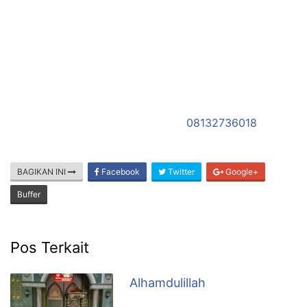
dan sahabat✅ Mas Kawin✅ Hadiah perpisahan
rekan kerja ✅ keperluan sendiri menghafal dan
mendalami Al-Qur’an
Packaging keren….isinya lengkap bagi yg mau belajar…
harganya wajar lahh…
Uk.A5 Rp. 120.000,- Uk. A4 Rp. 175.000,-(Belum
termasuk ongkos kirim)
Ayo..order segeraHub. WhatsApp
08132736018
1
BAGIKAN INI
Facebook
Twitter
Google+
Buffer
Pos Terkait
Alhamdulillah